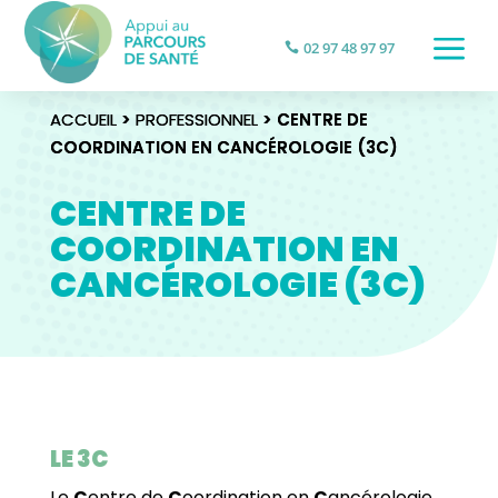
a
02 97 48 97 97
ACCUEIL
ACCUEIL
>
>
PROFESSIONNEL
PROFESSIONNEL
> CENTRE DE
> CENTRE DE
COORDINATION EN CANCÉROLOGIE (3C)
COORDINATION EN CANCÉROLOGIE (3C)
CENTRE DE
COORDINATION EN
CANCÉROLOGIE (3C)
LE 3C
Le
C
entre de
C
oordination en
C
ancérologie